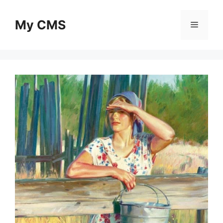
Skip
to
My CMS
Menu
content