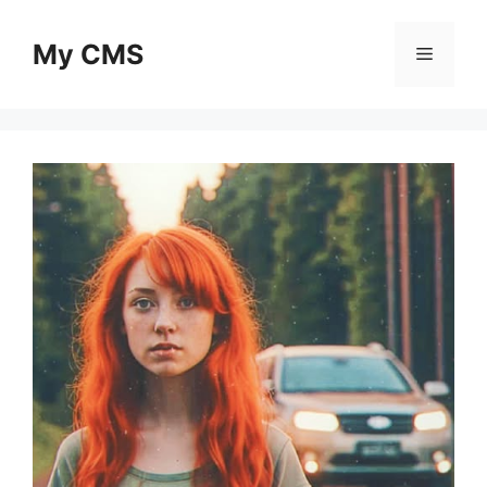
Skip
to
My CMS
Menu
content