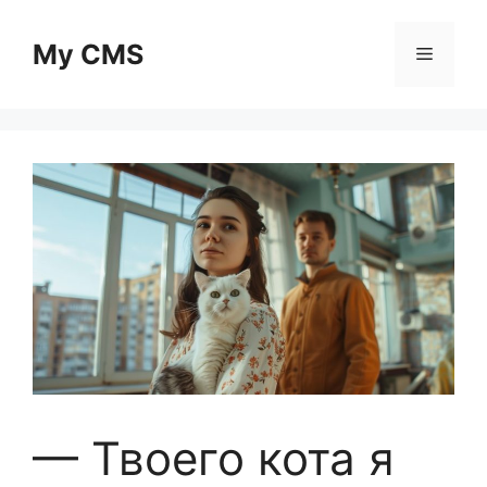
Skip
to
My CMS
Menu
content
— Твоего кота я