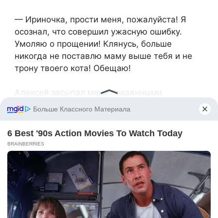
— Ириночка, прости меня, пожалуйста! Я
осознал, что совершил ужасную ошибку.
Умоляю о прощении! Клянусь, больше
никогда не поставлю маму выше тебя и не
трону твоего кота! Обещаю!
Алексей засыпал меня покаянными
сообщениями, но я даже не удостаивала их
ответом, просто блокировала его контакты.
Я не собиралась прощать предательство, он
полностью разрушил мое доверие. Те, кто
так обращается с животными, в моих глазах
теряют человеческий облик. И муж, и его
мать. Вскоре я официально оформила развод
с Алексеем, несмотря на его попытки
восстановить отношения. Я твердо решила
не иметь больше ничего общего с этой