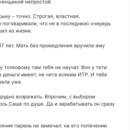
женщиной непростой.​
сыну – точно. Строгая, властная,
 поговаривали, что не в последнюю очередь
л из жизни.​​
 17 лет. Мать без промедления вручила ему
у толковому там тебя не научат. Вон у тети
 деньги имеет, не чета всяким ИТР. И тебе
ала уже.​
трудно возражать. Впрочем, с выбором
сь Саше по душе. Да и зарабатывать он сразу
ояния парень не замечал: на его попечении