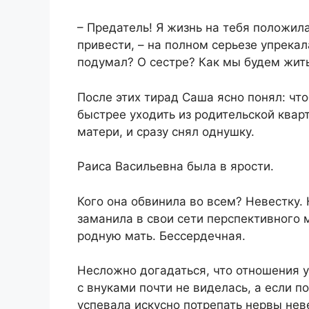
​– Предатель! Я жизнь на тебя положил
привести, – на полном серьезе упрекал
подумал? О сестре? Как мы будем жить
​После этих тирад Саша ясно понял: ч
быстрее уходить из родительской квар
матери, и сразу снял однушку.​
​Раиса Васильевна была в ярости.​
​Кого она обвинила во всем? Невестку.
заманила в свои сети перспективного 
родную мать. Бессердечная.​
​Несложно догадаться, что отношения 
с внуками почти не виделась, а если п
успевала искусно потрепать нервы неве