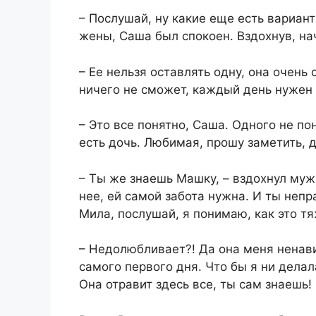
​– Послушай, ну какие еще есть вариа
жены, Саша был спокоен. Вздохнув, на
​– Ее нельзя оставлять одну, она очень
ничего не сможет, каждый день нужен у
​– Это все понятно, Саша. Одного не п
есть дочь. Любимая, прошу заметить, д
​– Ты же знаешь Машку, – вздохнул муж
нее, ей самой забота нужна. И ты непра
Мила, послушай, я понимаю, как это т
​– Недолюбливает?! Да она меня ненави
самого первого дня. Что бы я ни делал
Она отравит здесь все, ты сам знаешь!​