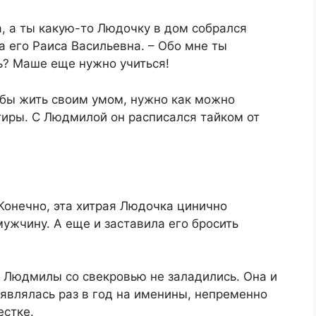
а, а ты какую-то Людочку в дом собрался
а его Раиса Васильевна. – Обо мне ты
? Маше еще нужно учиться!​
тобы жить своим умом, нужно как можно
тиры. С Людмилой он расписался тайком от
 Конечно, эта хитрая Людочка цинично
мужчину. А еще и заставила его бросить
у Людмилы со свекровью не заладились. Она и
оявлялась раз в год на именины, непременно
стке.​