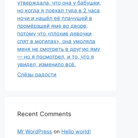
утверждала, что она у бабушки,
но когда я поехал туда в 2 часа
ночи и нашёл её плачущей в
промёрзшей яме во дворе,
потому что «плохие девочки
спят в могилах», она умоляла
меня не смотреть в другую яму
— но я посмотрел, и то, что я
увидел, изменило всё.
Слёзы радости
Recent Comments
Mr WordPress
on
Hello world!