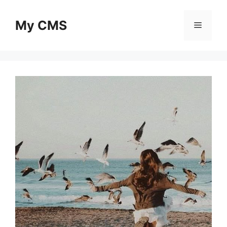
Skip
to
My CMS
Menu
content