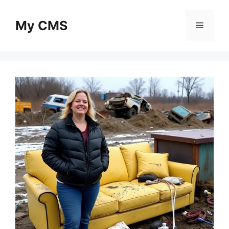
Skip
to
My CMS
Menu
content