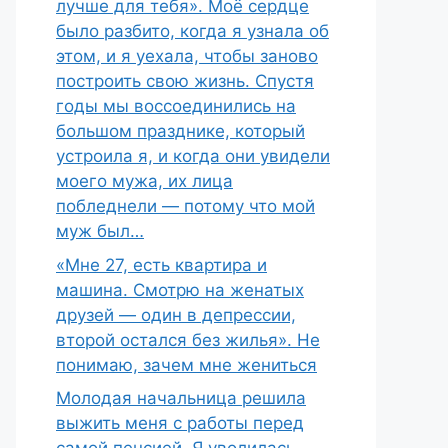
лучше для тебя». Моё сердце
было разбито, когда я узнала об
этом, и я уехала, чтобы заново
построить свою жизнь. Спустя
годы мы воссоединились на
большом празднике, который
устроила я, и когда они увидели
моего мужа, их лица
побледнели — потому что мой
муж был…
«Мне 27, есть квартира и
машина. Смотрю на женатых
друзей — один в депрессии,
второй остался без жилья». Не
понимаю, зачем мне жениться
Молодая начальница решила
выжить меня с работы перед