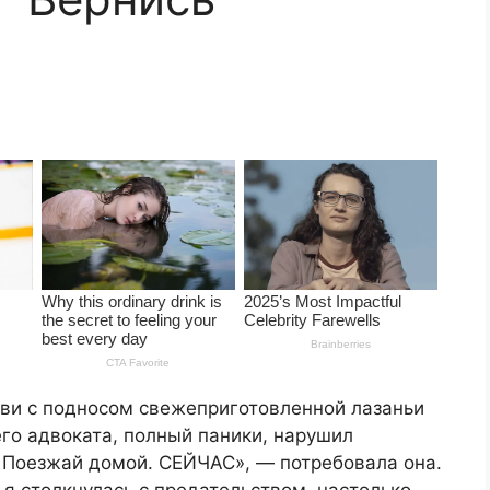
ови с подносом свежеприготовленной лазаньи
его адвоката, полный паники, нарушил
. Поезжай домой. СЕЙЧАС», — потребовала она.
 я столкнулась с предательством, настолько