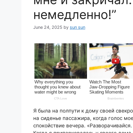
немедленно!”
June 24, 2025
by
sun sun
Я была на полпути к дому своей свекр
на сиденье пассажира, когда голос мо
спокойствие вечера. «Разворачивайся
Когда я припарковалась у своего дома,