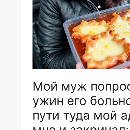
Мой муж попрос
ужин его больн
пути туда мой 
мне и закричал: