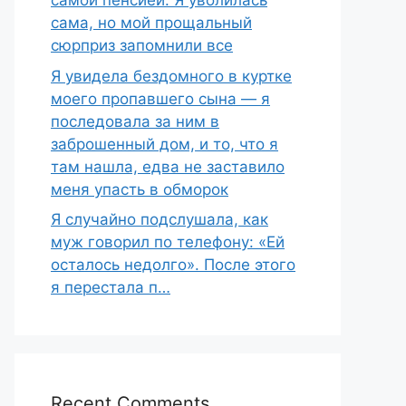
самой пенсией. Я уволилась
сама, но мой прощальный
сюрприз запомнили все
Я увидела бездомного в куртке
моего пропавшего сына — я
последовала за ним в
заброшенный дом, и то, что я
там нашла, едва не заставило
меня упасть в обморок
Я случайно подслушала, как
муж говорил по телефону: «Ей
осталось недолго». После этого
я перестала п…
Recent Comments