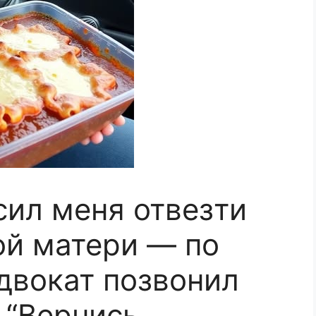
ил меня отвезти
ой матери — по
адвокат позвонил
 “Вернись