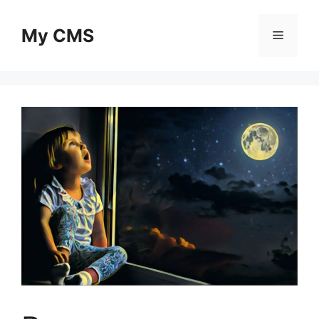
Skip
to
My CMS
Menu
content