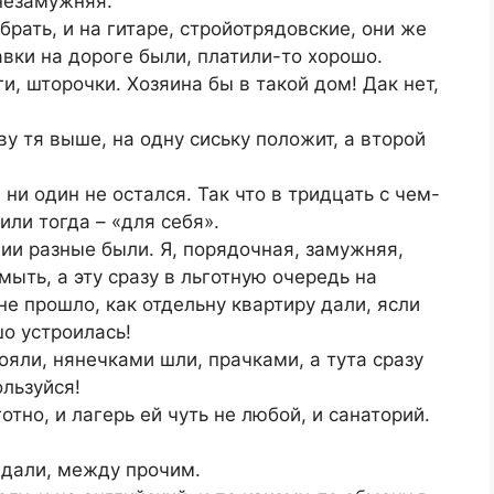
 незамужняя.
брать, и на гитаре, стройотрядовские, они же
вки на дороге были, платили-то хорошо.
ги, шторочки. Хозяина бы в такой дом! Дак нет,
ову тя выше, на одну сиську положит, а второй
 ни один не остался. Так что в тридцать с чем-
или тогда – «для себя».
гии разные были. Я, порядочная, замужняя,
ть, а эту сразу в льготную очередь на
е прошло, как отдельну квартиру дали, ясли
шо устроилась!
ояли, нянечками шли, прачками, а тута сразу
ользуйся!
отно, и лагерь ей чуть не любой, и санаторий.
дали, между прочим.