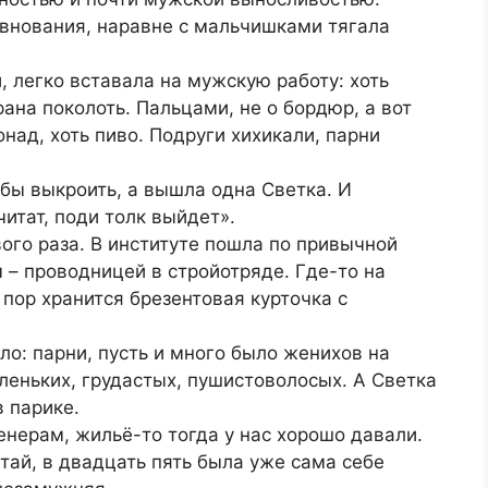
евнования, наравне с мальчишками тягала
, легко вставала на мужскую работу: хоть
арана поколоть. Пальцами, не о бордюр, а вот
над, хоть пиво. Подруги хихикали, парни
 бы выкроить, а вышла одна Светка. И
читат, поди толк выйдет».
вого раза. В институте пошла по привычной
 – проводницей в стройотряде. Где-то на
 пор хранится брезентовая курточка с
зло: парни, пусть и много было женихов на
аленьких, грудастых, пушистоволосых. А Светка
в парике.
нерам, жильё-то тогда у нас хорошо давали.
итай, в двадцать пять была уже сама себе