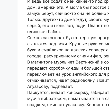
И ведь всё ходят к ней какие-то под ср
дом, америки эти. А могла бы простое 
замуж берут, сейчас-то она не больно 
Только других-то дома ждут, своего му
серый, его и нюньгает, поди. Плачет н
одинокая бабка.
Светка закрывает бухгалтерскую прог
сыплются под веки. Крупные руки соси
букв и смайликов на далёких серверах.
города, расчерченному огнями фар, ре
В магнитоле мурлычет Вертинский в с
передают коробочку еды и большой ста
переключает на урок английского для
отмахивается, ищет радиоволну. Ловит
Агузарову, подпевает.
Паркуется, кивает консьержу, забирает
мурча вибратором, наматывается на са
сладком, сминает упаковку. Звонит по 