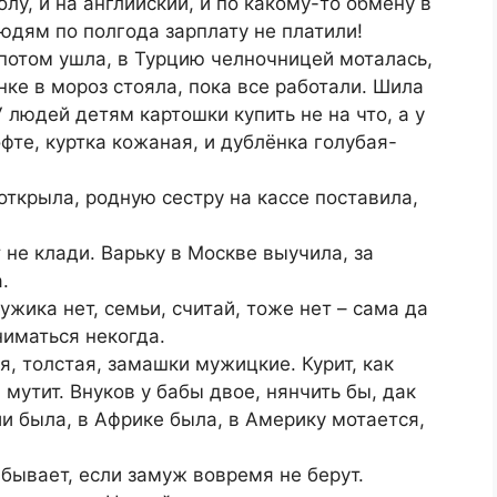
лу, и на английский, и по какому-то обмену в
людям по полгода зарплату не платили!
 потом ушла, в Турцию челночницей моталась,
нке в мороз стояла, пока все работали. Шила
У людей детям картошки купить не на что, а у
офте, куртка кожаная, и дублёнка голубая-
ткрыла, родную сестру на кассе поставила,
 не клади. Варьку в Москве выучила, за
.
ужика нет, семьи, считай, тоже нет – сама да
иматься некогда.
я, толстая, замашки мужицкие. Курит, как
, мутит. Внуков у бабы двое, нянчить бы, дак
нии была, в Африке была, в Америку мотается,
о бывает, если замуж вовремя не берут.