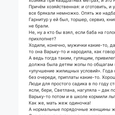
хозяйка при квадратных метрах, и это
Причём хозяйственная: и сготовить, и у
все брякали немножко. Опять же надба
Гарнитур у ей был, торшер, сервиз, кни
не брали.
Не, ну а кто бы взял, если баба на гол
прихлопнет?
Ходили, конечно, мужички какие-то, да
то она Варьку-то и народила, как говор
А ведь тогда таким, гулящим, привиле
должна была детям жопы по общагам мы
«улучшение жилищных условий». Года н
без очереди, приплаты какие-то. Хоро
Люди для простого садика в по году ст
ясли, бери, Светлана, нагуляла – дак п
Варьку-то потом и в школе кормили льг
Как же, мать жеж одиночка!
А нормальные порядочные женщины ж