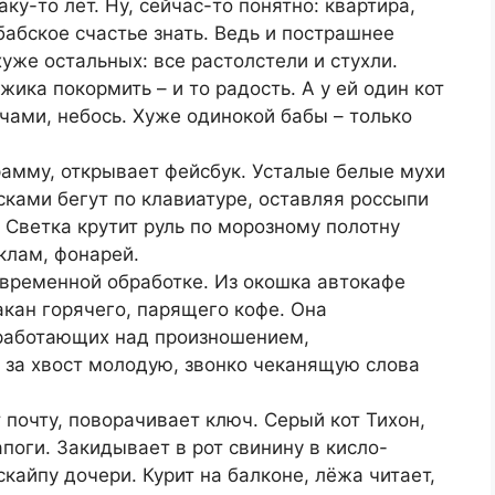
аку-то лет. Ну, сейчас-то понятно: квартира,
бабское счастье знать. Ведь и пострашнее
хуже остальных: все растолстели и стухли.
жика покормить – и то радость. А у ей один кот
очами, небось. Хуже одинокой бабы – только
рамму, открывает фейсбук. Усталые белые мухи
сками бегут по клавиатуре, оставляя россыпи
 Светка крутит руль по морозному полотну
клам, фонарей.
овременной обработке. Из окошка автокафе
кан горячего, парящего кофе. Она
 работающих над произношением,
 за хвост молодую, звонко чеканящую слова
 почту, поворачивает ключ. Серый кот Тихон,
поги. Закидывает в рот свинину в кисло-
скайпу дочери. Курит на балконе, лёжа читает,