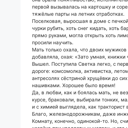
первой вызывалась на картошку и сор
тяжёлые парты на летних отработках.
Поселковая, выросшая в доме с печкой
чурки рубить, хоть снег кидать, хоть б
прямо руками, могла открыть хоть лимо
просили научить.
Мать только охала, что двоих мужиков
добавляла, охая: «Зато умная, книжки 
Вышел. Поступила Светка легко, с пер
дороге: комсомолка, активистка, летом
антресолях сёстриной хрущёвки до сих
нашивками. Хорошее было время!
Да, в любви, как и боялась мать, не ве
курсе, браковали, выбирали тонких, м
и с химией выглядела, как тракторист 
Благо, железнодорожникам, даже инже
Комнату, конечно, одинокой-то. Но, сч