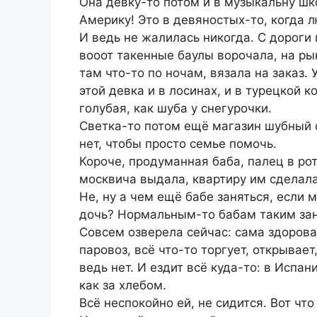
Она девку-то потом и в музыкальну шко
Америку! Это в девяностых-то, когда 
И ведь не жалилась никогда. С дороги
вооот такенные баулы ворочала, на ры
там что-то по ночам, вязала на заказ. 
этой девка и в лосинах, и в турецкой к
голубая, как шуба у снегурочки.
Светка-то потом ещё магазин шубный о
нет, чтобы просто семье помочь.
Короче, продуманная баба, палец в рот
москвича выдала, квартиру им сделала
Не, ну а чем ещё бабе заняться, если м
дочь? Нормальным-то бабам таким зан
Совсем озверела сейчас: сама здорова
паровоз, всё что-то торгует, открывает
ведь нет. И ездит всё куда-то: в Испа
как за хлебом.
Всё неспокойно ей, не сидится. Вот чт