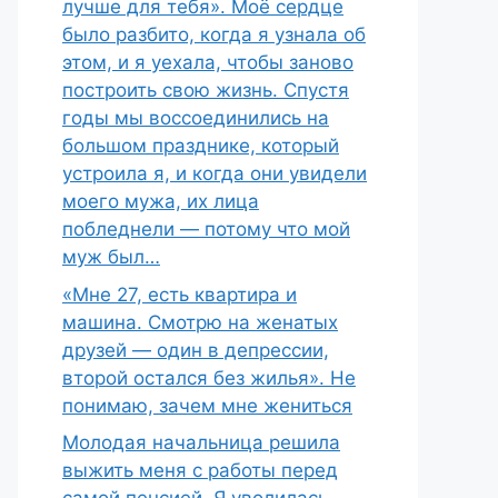
лучше для тебя». Моё сердце
было разбито, когда я узнала об
этом, и я уехала, чтобы заново
построить свою жизнь. Спустя
годы мы воссоединились на
большом празднике, который
устроила я, и когда они увидели
моего мужа, их лица
побледнели — потому что мой
муж был…
«Мне 27, есть квартира и
машина. Смотрю на женатых
друзей — один в депрессии,
второй остался без жилья». Не
понимаю, зачем мне жениться
Молодая начальница решила
выжить меня с работы перед