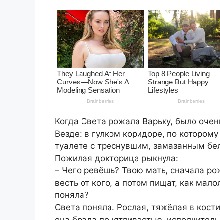
Когда Света рожала Варьку, было очен
Везде: в гулком коридоре, по которому
туалете с треснувшим, замазанным бел
Пожилая докторица рыкнула:
– Чего ревёшь? Твою мать, сначала ро
весть от кого, а потом пищат, как мал
поняла?
Света поняла. Рослая, тяжёлая в кости
она брала понятливостью, исполнител