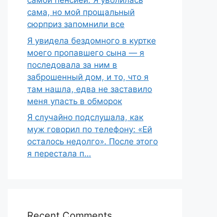
самой пенсией. Я уволилась
сама, но мой прощальный
сюрприз запомнили все
Я увидела бездомного в куртке
моего пропавшего сына — я
последовала за ним в
заброшенный дом, и то, что я
там нашла, едва не заставило
меня упасть в обморок
Я случайно подслушала, как
муж говорил по телефону: «Ей
осталось недолго». После этого
я перестала п…
Recent Comments