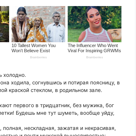
ь холодно.
 она ходила, согнувшись и потирая поясницу, в
ой краской стеклом, в родильном зале.
жают первого в тридцатник, без мужика, бог
олетки! Будешь мне тут шуметь, вообще уйду,
, полная, нескладная, зажатая и некрасивая,
ьностью и почти мужской выносливостью: