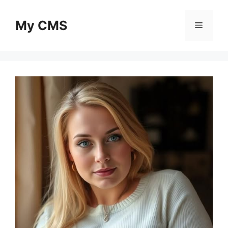
Skip
to
My CMS
Menu
content