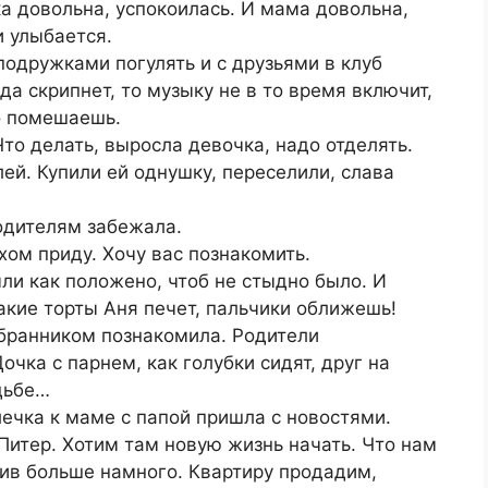
а довольна, успокоилась. И мама довольна,
и улыбается.
подружками погулять и с друзьями в клуб
да скрипнет, то музыку не в то время включит,
то помешаешь.
то делать, выросла девочка, надо отделять.
ей. Купили ей однушку, переселили, слава
родителям забежала.
хом приду. Хочу вас познакомить.
ыли как положено, чтоб не стыдно было. И
какие торты Аня печет, пальчики оближешь!
бранником познакомила. Родители
очка с парнем, как голубки сидят, друг на
адьбе…
ечка к маме с папой пришла с новостями.
итер. Хотим там новую жизнь начать. Что нам
ктив больше намного. Квартиру продадим,