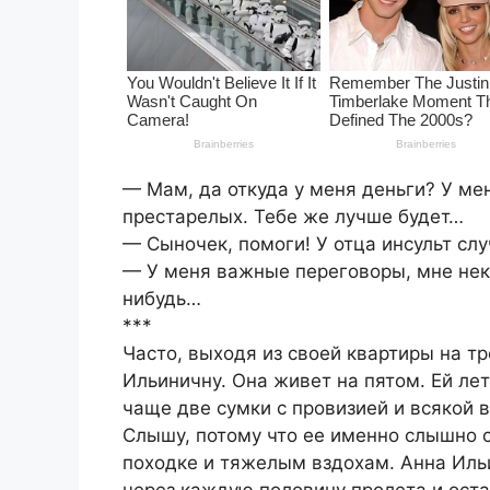
— Мам, да откуда у меня деньги? У мен
престарелых. Тебе же лучше будет…
— Сыночек, помоги! У отца инсульт слу
— У меня важные переговоры, мне неко
нибудь…
***
Часто, выходя из своей квартиры на т
Ильиничну. Она живет на пятом. Ей лет
чаще две сумки с провизией и всякой 
Слышу, потому что ее именно слышно 
походке и тяжелым вздохам. Анна Иль
через каждую половину пролета и оста