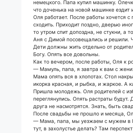
немецкого. Папа купил машинку. Олечк
что доченька на новой машинке ездит 
Оля работает. После работы хочется с 
сходить. Приходит поздно, дверью иног
то утром спит допоздна, не стукни, а 
Аня с Димой посовещались и решили. Ч
Дети должны жить отдельно от родител
Богу. Опять все довольны.
Как то вечером, после работы, Оля к 
— Мамуль, папа, я завтра к вам с жени
Мама опять вся в хлопотах. Стол накр
икорка красная, и рыбка, и жаркое. А 
Пришла молодежь. Оля родителей с из
переглянулись. Опять растраты будут. Д
друга не насмотрятся. Знать, быть св
После свадьбы не прошло и месяца, Ол
— Мама, папа, мы уезжаем с мужем в П
тут, в захолустье делать? Там перспе