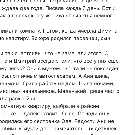
ы были со школы, встречались с десятого
 ждала два года. Писала каждый день. Вот и
ак ангелочек, а у жениха от счастья немного
имали комнату. Потом, когда умерла Димина
ю квартиру. Вскоре родился первенец, сын
 так счастливы, что не замечали этого. С
нна и Дмитрий всегда знали, что все у них еще
ому легко? Они с мужем работали не покладая
 был отличным автослесарем. А Аня шила,
леньким, брала работу на дом. Шила ночами,
 местных начальников. Маленький Гриша часто
для раскройки.
комнатную квартиру, выбрали в районе
еньке недалеко ходить было. Отсюда он и
родилась его сестренка Оля. Радости Ани не
 любимый муж и двое замечательных детишек.