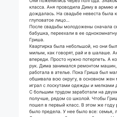
Они поженились через полгода. Знаком
класса. Аня проводила Диму в армию и
дождалась. На свадьбе невеста была к
глуповатое лицо…
После свадьбы молодожены сначала сн
бабушка, переехали в ее однокомнатну
Гриша.
Квартирка была небольшой, но они были
милым, как говорят, рай и в шалаше. А
впереди. Просто нужно потерпеть. А к
рук. Дима занимался ремонтом машин,
работала в ателье. Пока Гриша был ма
обшивала всю округу, в основном жен
играл с лоскутами одежды и мелками 
С большим трудом заработали на двух
получше, рядом со школой. Чтобы Гриш
пошел в первый класс. В этом же году 
было предела. У нее было все: семья,