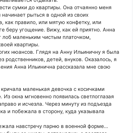
ести сумки до квартиры. Она отчаянно меня
 начинает рыться в одной из своих
, как правило, или мятую конфетку, или
ге беру угощение. Вижу, как ей приятно. Анна
т лоб маленьким чистым платочком,
своей квартиры.
огих нюансов. Глядя на Анну Ильиничну я была
з родственников, детей, внуков. Оказалось, я
овения Анна Ильинична рассказала мне свою
 кричала маленькая девочка с косичками
е. Из окна мгновенно появилась светлоглазая
аправо и исчезла. Через минуту из подъезда
а и побежала в сторону, куда указывала
бежала навстречу парню в военной форме…