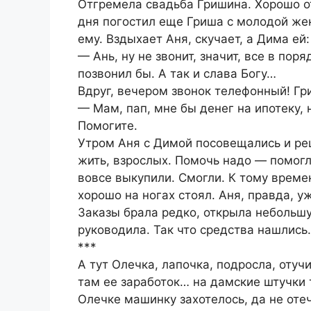
Отгремела свадьба Гришина. Хорошо от
дня погостил еще Гриша с молодой жен
ему. Вздыхает Аня, скучает, а Дима ей:
— Ань, ну не звонит, значит, все в пор
позвонил бы. А так и слава Богу…
Вдруг, вечером звонок телефонный! Гри
— Мам, пап, мне бы денег на ипотеку,
Помогите.
Утром Аня с Димой посовещались и ре
жить, взрослых. Помочь надо — помогли
вовсе выкупили. Смогли. К тому време
хорошо на ногах стоял. Аня, правда, у
Заказы брала редко, открыла небольш
руководила. Так что средства нашлись.
***
А тут Олечка, лапочка, подросла, отуч
там ее заработок… на дамские штучки т
Олечке машинку захотелось, да не оте