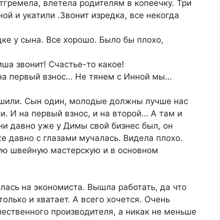
гремела, влетела родителям в копеечку. Три
ой и укатили .Звонит изредка, все некогда
ядке у сына. Все хорошо. Было бы плохо,
ша звонит! Счастье-то какое!
 на первый взнос… Не тянем с Инной мы…
шили. Сын один, молодые должны лучше нас
. И на первый взнос, и на второй… А там и
ни давно уже у Димы свой бизнес был, он
же давно с глазами мучалась. Видела плохо.
ую швейную мастерскую и в основном
илась на экономиста. Вышла работать, да что
олько и хватает. А всего хочется. Очень
чественного производителя, а никак не меньше