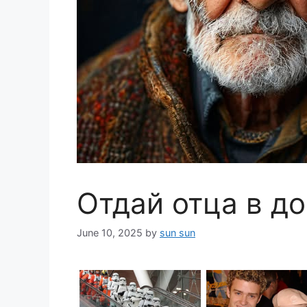
Отдай отца в д
June 10, 2025
by
sun sun