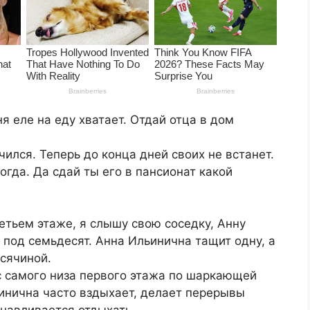
я еле на еду хватает. Отдай отца в дом
чился. Теперь до конца дней своих не встанет.
гда. Да сдай ты его в пансионат какой
ретьем этаже, я слышу свою соседку, Анну
 под семьдесят. Анна Ильинична тащит одну, а
всячиной.
с самого низа первого этажа по шаркающей
инична часто вздыхает, делает перерывы
навливается отдыхать.