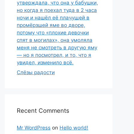
утверждала, что она у бабушки,
но когда я поехал туда в 2 часа
ночи и нашёл её плачущей в
промёрзшей яме во дворе,
потому что «плохие девочки
спят в могилах», она умоляла
меня не смотреть в другую яму
— но я посмотрел, и то, что я
увидел, изменило всё.
Слёзы радости
Recent Comments
Mr WordPress
on
Hello world!