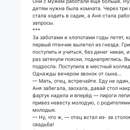
Они с мужем работали еще больше. Ну
детям нужна была комната. Через три 
стала ходить в садик, а Аня стала раб
запросы.
***
За заботами и хлопотами годы летят, к
первый птенчик вылетел из гнезда. Гри
поступить и учиться, без денег никак,
раз затянули пояски, поднапряглись. В
подросла. Поступила в местный коллед
Однажды вечером звонок от сына…
— Мать, отец, встречайте. Еду не один,
Аня забегала, заохала, давай стол нак
фартук надела и вперёд — пироги лепи
привез невесту молодую, с родителями
молодые.
— Ну, что ж, — отец встал из- за стол
свадьба!