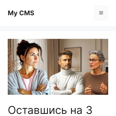
Skip
to
My CMS
Menu
content
Оставшись на 3