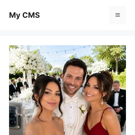
Skip
to
My CMS
Menu
content