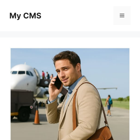
Skip
to
My CMS
Menu
content