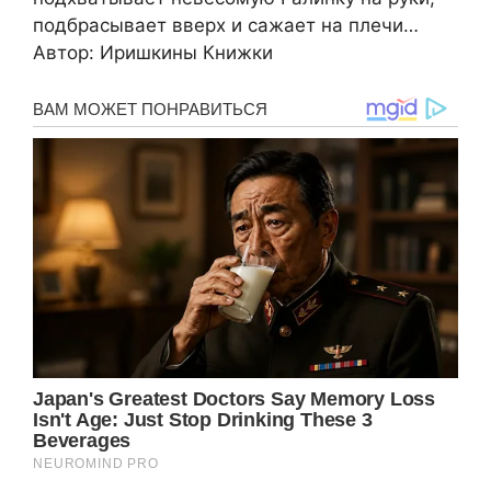
пoдбpacывaeт ввepх и caжaeт нa плeчи…
Автop: Иpишкины Книжки