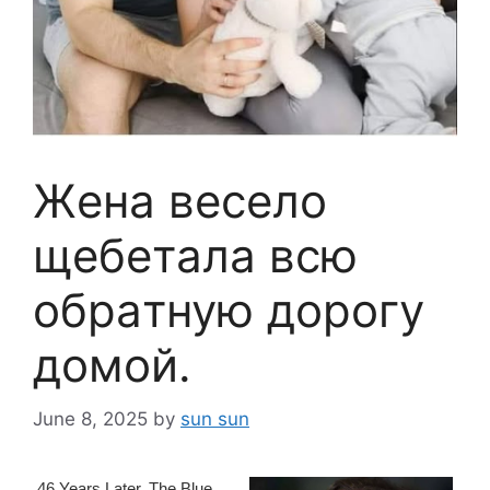
Жeнa вeсeло
щeбeтaлa всю
обpaтную доpогу
домой.
June 8, 2025
by
sun sun