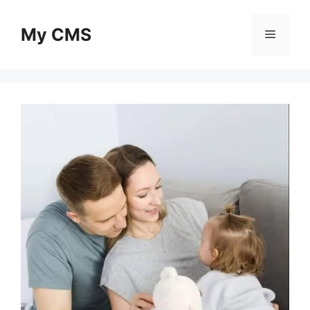
Skip
to
My CMS
Menu
content