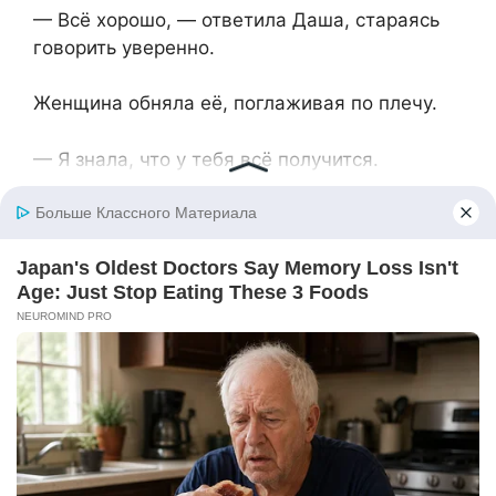
— Всё хорошо, — ответила Даша,⁨ стараясь
говорить уверенно.
Женщина обняла её,⁨ поглаживая по плечу.
— Я знала, что у тебя всё получится.
Даша смахнула слезу, которая всё-таки
предательски появилась в уголке глаза.
— Спасибо вам за всё. Без вас я бы не
справилась.
Женщина улыбнулась.
— Ты молодец, Даша. Я тобой горжусь.
Они ещё долго стояли у могилы бабушки,⁨