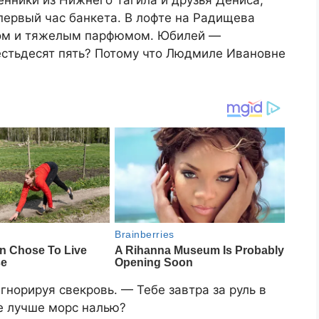
енники из Нижнего Тагила и друзья Дениса,
первый час банкета. В лофте на Радищева
гом и тяжелым парфюмом. Юбилей —
естьдесят пять? Потому что Людмиле Ивановне
гнорируя свекровь. — Тебе завтра за руль в
бе лучше морс налью?