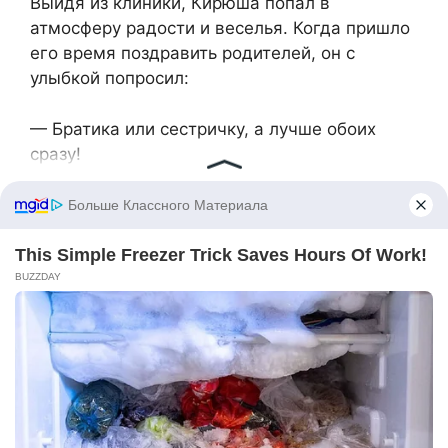
Выйдя из клиники, Кирюша попал в
атмосферу радости и веселья. Когда пришло
его время поздравить родителей, он с
улыбкой попросил:
— Братика или сестричку, а лучше обоих
сразу!
Теперь правая ручка Кирюши ничем не
отличалась от левой, и он мог аплодировать
своим родителям, сколько захочет.