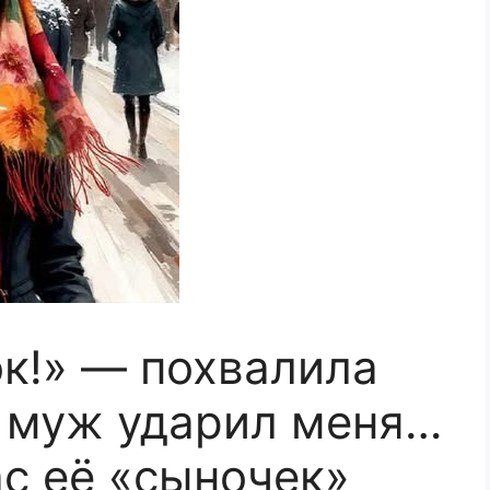
к!» — похвалила
а муж ударил меня…
ас её «сыночек»