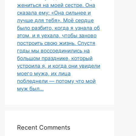
жениться на моей сестре. Она
сказала ему: «Она сильнее и
лучше для тебя». Моё сердце
было разбито, когда я узнала об
этом, и я уехала, чтобы заново
построить свою жизнь. Спустя
годы мы воссоединились на
большом празднике, который
устроила я, и когда они увидели
моего мужа, их лица
побледнели — потому что мой
муж был…
Recent Comments