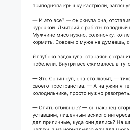
приподняла крышку кастрюли, заглянув
— И это все? — фыркнула она, отстави
курочкой. Дмитрий с работы голодный 
Мужчине мясо нужно, соляночку, котлет
кормить. Совсем о муже не думаешь, с
Я глубоко вздохнула, стараясь сохрани
побелели. Внутри все сжималось в туго
— Это Сонин суп, она его любит, — тихо
своего пространства. — А на ужин я т
холодильнике, просто нужно разогреть
— Опять отбивные? — он наконец оторв
уставшим, лишенным всякого интереса 
дал приличные, куда они делись? На ш
чепуху, а на нормальную еду для мужа 