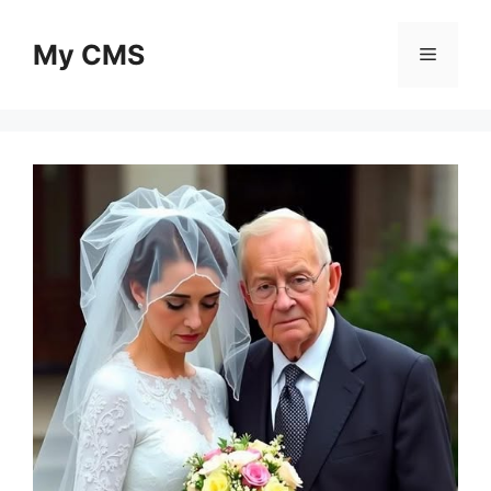
Skip
to
My CMS
Menu
content