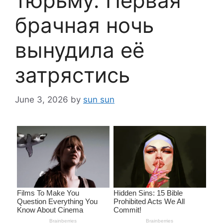
тюрьму. Первая
брачная ночь
вынудила её
затрястись
June 3, 2026
by
sun sun