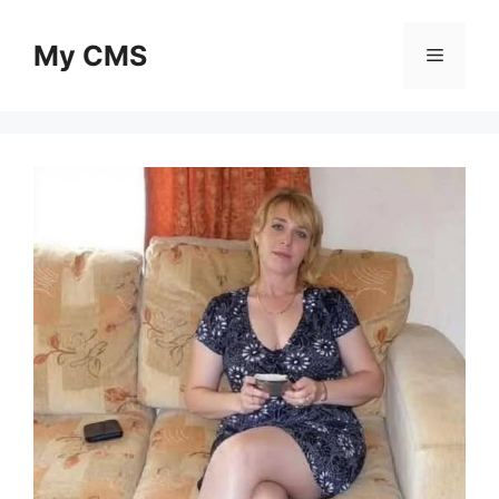
Skip
to
My CMS
Menu
content