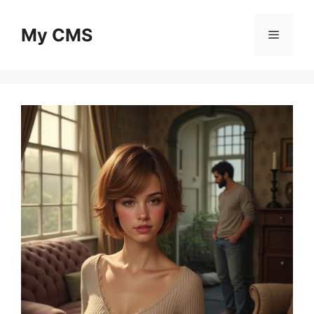
Skip
to
My CMS
Menu
content