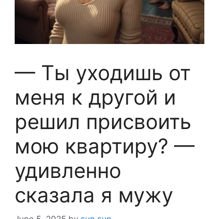
— Ты уходишь от
меня к другой и
решил присвоить
мою квартиру? —
удивленно
сказала я мужу
June 5, 2025
by
sun sun