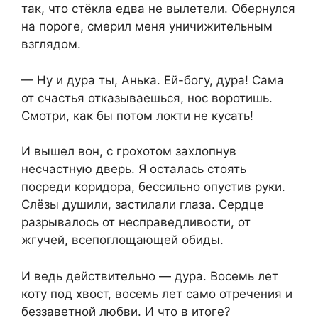
так, что стёкла едва не вылетели. Обернулся
на пороге, смерил меня уничижительным
взглядом.
— Ну и дура ты, Анька. Ей-богу, дура! Сама
от счастья отказываешься, нос воротишь.
Смотри, как бы потом локти не кусать!
И вышел вон, с грохотом захлопнув
несчастную дверь. Я осталась стоять
посреди коридора, бессильно опустив руки.
Слёзы душили, застилали глаза. Сердце
разрывалось от несправедливости, от
жгучей, всепоглощающей обиды.
И ведь действительно — дура. Восемь лет
коту под хвост, восемь лет само отречения и
беззаветной любви. И что в итоге?