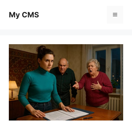
Skip
to
My CMS
Menu
content