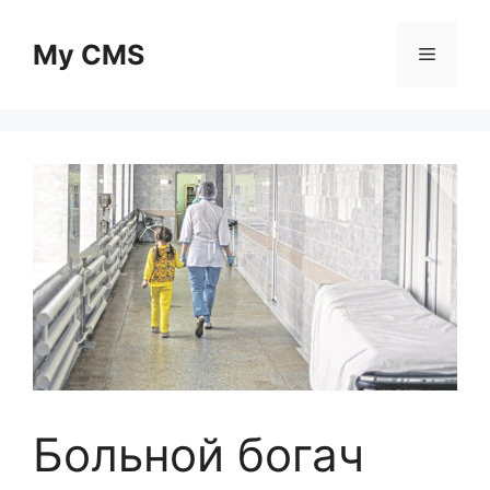
Skip
to
My CMS
Menu
content
Больной богач