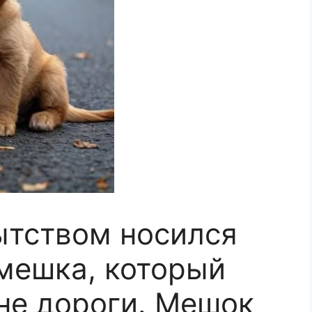
ытством носился
 мешка, который
не дороги. Мешок