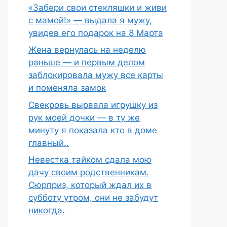
«Забери свои стекляшки и живи
с мамой!» — выдала я мужу,
увидев его подарок на 8 Марта
Жена вернулась на неделю
раньше — и первым делом
заблокировала мужу все карты
и поменяла замок
Свекровь вырвала игрушку из
рук моей дочки — в ту же
минуту я показала кто в доме
главный..
Невестка тайком сдала мою
дачу своим родственникам.
Сюрприз, который ждал их в
субботу утром, они не забудут
никогда.