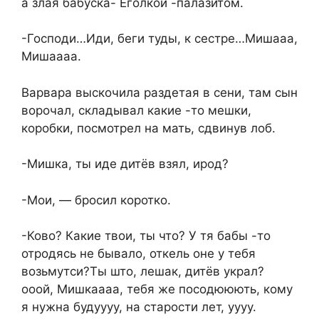
а злая бабуска- Еголкой -палазитом.
-Господи…Иди, беги туды, к сестре…Мишааа,
Мишаааа.
Варвара выскочила раздетая в сени, там сын
ворочал, складывал какие -то мешки,
коробки, посмотрел на мать, сдвинув лоб.
-Мишка, ты иде дитёв взял, ирод?
-Мои, — бросил коротко.
-Ково? Какие твои, ты что? У тя бабы -то
отродясь не бывало, откель оне у тебя
возьмутси?Ты што, лешак, дитёв украл?
ооой, Мишкаааа, тебя же посодююють, кому
я нужна будуууу, на старости лет, уууу.