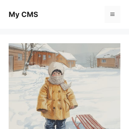
Skip
to
My CMS
Menu
content