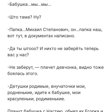
-Бабушка…мы…мы…
-Што тама? Ну?
-Папка…Михаил Степанович, он…папка наш,
вот тут, в документах написано.
-Да ты штооо? И нихто не заберёть теперь
вас у нас?
-Не заберут, — плачет девчонка, видно тоже
боялась этого.
-Детушки родимые, внучаточки мои,
родненькие, идите к бабушке, мои
красуленьки, родименькие.
Плачут бабушка с Настею, обнял их Егорка и