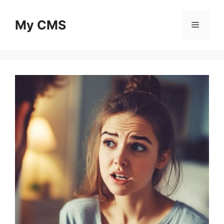
Skip
to
My CMS
Menu
content