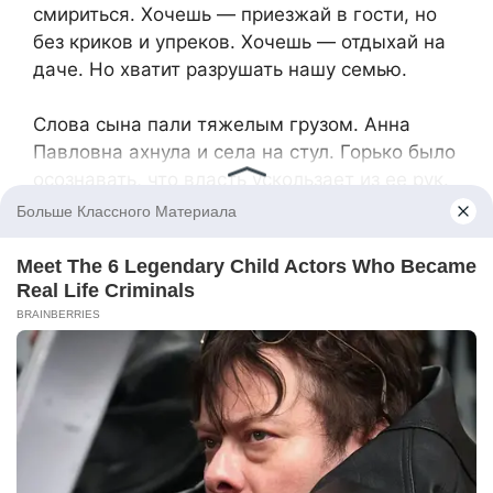
смириться. Хочешь — приезжай в гости, но
без криков и упреков. Хочешь — отдыхай на
даче. Но хватит разрушать нашу семью.
Слова сына пали тяжелым грузом. Анна
Павловна ахнула и села на стул. Горько было
осознавать, что власть ускользает из ее рук.
Но еще горче — понять, что сын
окончательно встал на сторону жены.
Она долго молчала, а потом лишь устало
махнула рукой:
— Ладно… Пусть будет по-твоему.
Антон знал, что это сработает. Мать могла
переспорить кого угодно, но потерять дачу, к
которой уже успела прикипеть душой, ей