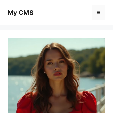
Skip
to
My CMS
Menu
content