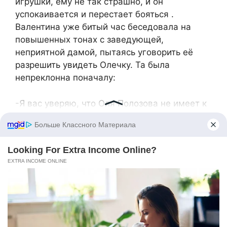
игрушки, ему не так страшно, и он
успокаивается и перестает бояться .
Валентина уже битый час беседовала на
повышенных тонах с заведующей,
неприятной дамой, пытаясь уговорить её
разрешить увидеть Олечку. Та была
непреклонна поначалу:
-Я вас уверяю, что Оля Полозова не имеет к
вам ни малейшего отношения. У неё мать
умерла, а отчим её пил и издевался над
ребенком, вот её и забрали в детский дом. А
то, что она вам сказала, не более чем
детские фантазии. Так что не стоит её
будоражить понапрасну. Зачем давать
ребенку ложные надежды? Тем более, что
вы ей официально не родственница.