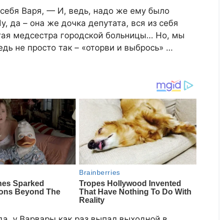
себя Варя, — И, ведь, надо же ему было
у, да – она же дочка депутата, вся из себя
стая медсестра городской больницы… Но, мы
дь не просто так – «оторви и выбрось» …
да, у Варвары как раз выпал выходной в