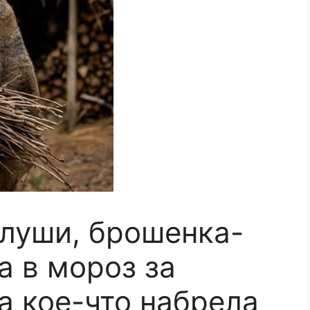
глуши, брошенка-
а в мороз за
а кое-что набрела