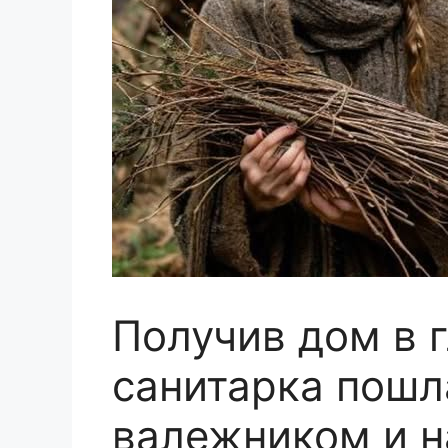
Получив дом в 
санитарка пошл
валежником и н