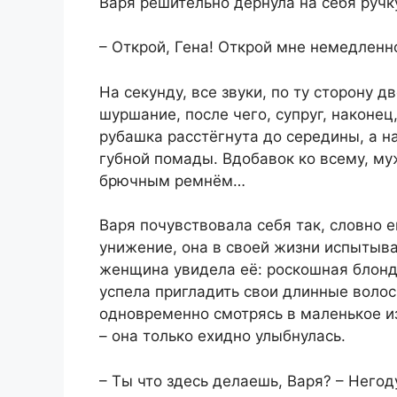
Варя решительно дёрнула на себя ручку
– Открой, Гена! Открой мне немедленно!
На секунду, все звуки, по ту сторону 
шуршание, после чего, супруг, наконец
рубашка расстёгнута до середины, а н
губной помады. Вдобавок ко всему, му
брючным ремнём…
Варя почувствовала себя так, словно е
унижение, она в своей жизни испытыва
женщина увидела её: роскошная блонд
успела пригладить свои длинные волос
одновременно смотрясь в маленькое и
– она только ехидно улыбнулась.
– Ты что здесь делаешь, Варя? – Него