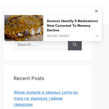
Sample Page
Search
for:
Recent Posts
Жена ходила в рваных сапогах,
пока не увидела тайник
свекрови