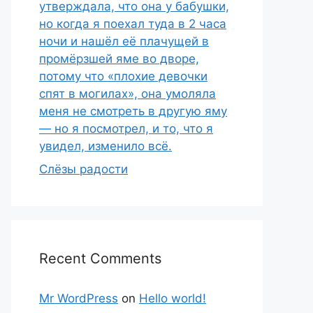
утверждала, что она у бабушки,
но когда я поехал туда в 2 часа
ночи и нашёл её плачущей в
промёрзшей яме во дворе,
потому что «плохие девочки
спят в могилах», она умоляла
меня не смотреть в другую яму
— но я посмотрел, и то, что я
увидел, изменило всё.
Слёзы радости
Recent Comments
Mr WordPress
on
Hello world!