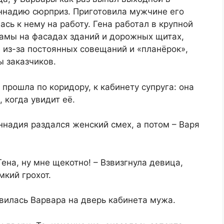
еннадию сюрприз. Приготовила мужчине его
сь к нему на работу. Гена работал в крупной
амы на фасадах зданий и дорожных щитах,
 из-за постоянных совещаний и «планёрок»,
ы заказчиков.
рошла по коридору, к кабинету супруга: она
 когда увидит её.
ннадия раздался женский смех, а потом – Варя
ена, ну мне щекотно! – Взвизгнула девица,
мкий грохот.
авилась Варвара на дверь кабинета мужа.