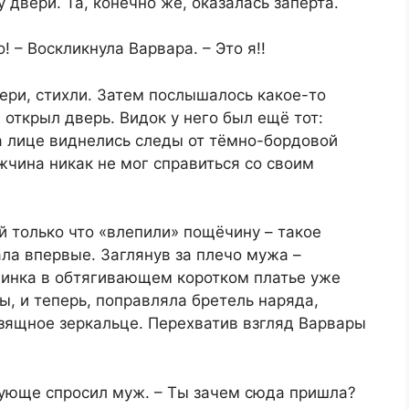
 двери. Та, конечно же, оказалась заперта.
 – Воскликнула Варвара. – Это я!!
двери, стихли. Затем послышалось какое-то
, открыл дверь. Видок у него был ещё тот:
а лице виднелись следы от тёмно-бордовой
жчина никак не мог справиться со своим
й только что «влепили» пощёчину – такое
ла впервые. Заглянув за плечо мужа –
инка в обтягивающем коротком платье уже
ы, и теперь, поправляла бретель наряда,
зящное зеркальце. Перехватив взгляд Варвары
дующе спросил муж. – Ты зачем сюда пришла?