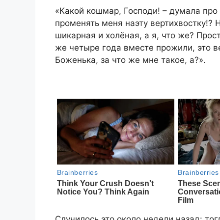
«Какой кошмар, Господи! – думала про 
променять меня наэту вертихвостку!? Н
шикарная и холёная, а я, что же? Про
же четыре года вместе прожили, это ве
Боженька, за что же мне такое, а?».
Случилось это около недели назад: тог