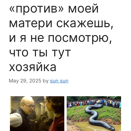
«против» моей
матери скажешь,
и я не посмотрю,
что ты тут
хозяйка
May 29, 2025
by
sun sun