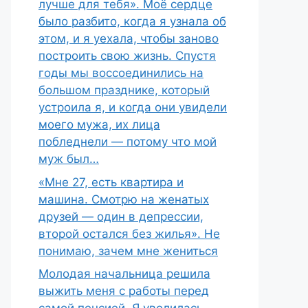
лучше для тебя». Моё сердце
было разбито, когда я узнала об
этом, и я уехала, чтобы заново
построить свою жизнь. Спустя
годы мы воссоединились на
большом празднике, который
устроила я, и когда они увидели
моего мужа, их лица
побледнели — потому что мой
муж был…
«Мне 27, есть квартира и
машина. Смотрю на женатых
друзей — один в депрессии,
второй остался без жилья». Не
понимаю, зачем мне жениться
Молодая начальница решила
выжить меня с работы перед