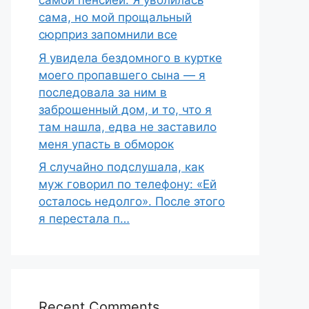
самой пенсией. Я уволилась
сама, но мой прощальный
сюрприз запомнили все
Я увидела бездомного в куртке
моего пропавшего сына — я
последовала за ним в
заброшенный дом, и то, что я
там нашла, едва не заставило
меня упасть в обморок
Я случайно подслушала, как
муж говорил по телефону: «Ей
осталось недолго». После этого
я перестала п…
Recent Comments